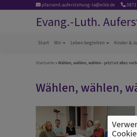
Direkt
pfarramt.auferstehung-la@elkb.de
0871
zum
Evang.-Luth. Aufer
Inhalt
Start
Wir
Leben begleiten
Kinder & J
Hauptnavigation
Startseite
Wählen, wählen, wählen - jetzt ist alles vorb
Wählen, wählen, wähl
Verwen
Cookie