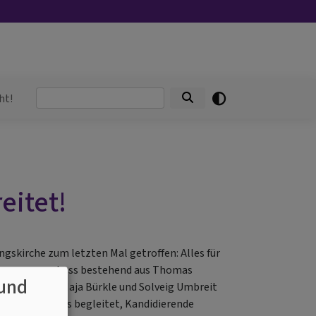
Suche
ht!
eitet!
gskirche zum letzten Mal getroffen: Alles für
rtrauensausschuss bestehend aus Thomas
und
Ruth Gretsch, Maja Bürkle und Solveig Umbreit
en den Prozess begleitet, Kandidierende