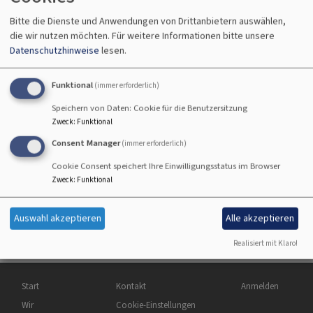
Bitte die Dienste und Anwendungen von Drittanbietern auswählen,
die wir nutzen möchten.
Für weitere Informationen bitte unsere
Datenschutzhinweise
lesen.
Funktional
(immer erforderlich)
Bildrechte
beim Autor
Grete Csibi
Speichern von Daten: Cookie für die Benutzersitzung
Zweck
:
Funktional
Kantorin in der Auferstehungskirche
Consent Manager
(immer erforderlich)
Fliederstr. 17
Cookie Consent speichert Ihre Einwilligungsstatus im Browser
84032 Landshut
Zweck
:
Funktional
Tel.: 0871 / 7 33 11
Auswahl akzeptieren
Alle akzeptieren
Mail:
E-Mail-Kontakt hier
Realisiert mit Klaro!
Hauptnavigation
Fußbereichsmenü
Benutzermenü
Start
Kontakt
Anmelden
Wir
Cookie-Einstellungen