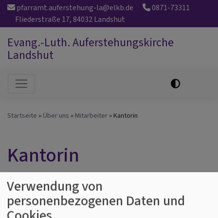
Direkt
pfarramt.auferstehung-la@elkb.de
0871-73311
zum
Fliederstraße 17, 84032 Landshut
Inhalt
Evang.-Luth. Auferstehungskirche
Landshut
Hauptnavigation
Startseite
Über uns
Mitarbeiter
Kantorin
Kantorin
Verwendung von
personenbezogenen Daten und
Cookies